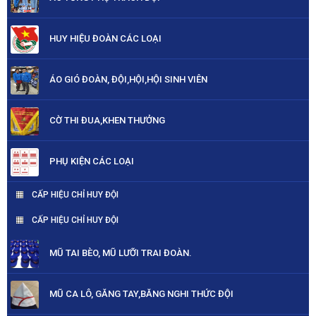
HUY HIỆU ĐOÀN CÁC LOẠI
ÁO GIÓ ĐOÀN, ĐỘI,HỘI,HỘI SINH VIÊN
CỜ THI ĐUA,KHEN THƯỞNG
PHỤ KIỆN CÁC LOẠI
CẤP HIỆU CHỈ HUY ĐỘI
CẤP HIỆU CHỈ HUY ĐỘI
MŨ TAI BÈO, MŨ LƯỠI TRAI ĐOÀN.
MŨ CA LÔ, GĂNG TAY,BĂNG NGHI THỨC ĐỘI