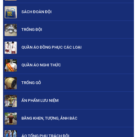
SÁCH ĐOÀN ĐỘI
TRỐNG ĐỘI
QUẦN ÁO ĐỒNG PHỤC CÁC LOẠI
QUẦN ÁO NGHI THỨC
TRỐNG GỖ
ẤN PHẨM LƯU NIỆM
BẰNG KHEN, TƯỢNG, ẢNH BÁC
ÁO TỔNG PHỤ TRÁCH ĐỘI